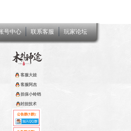
账号中心
联系客服
玩家论坛
客服大娃
客服阿杰
担保小铃铛
封挂技术
公告群(1群):