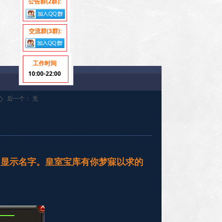
公告群(2群):
交流群(3群):
工作时间
10:00-22:00
后一个：
无
ꄲ
不显示名字。皇室宝库有你梦寐以求的