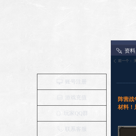
资料
前一个：
ꄴ
账号注册
ꀖ
游戏充值
ꀹ
阵营战
材料！
玩家QQ群
ꁗ
联系客服
ꂅ