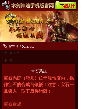
资料库 /
Database
上一篇：
无
ꄴ
下一篇：
无
ꄲ
宝石系统
宝石系统（巧儿）位于服饰店内，操
作宝石的合成与镶嵌！注意：宝石一
旦镶入，取下后将销毁！
宝石合成